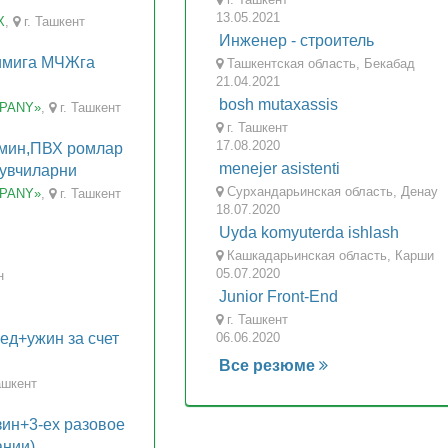
13.05.2021
X
,
г. Ташкент
Инженер - строитель
имига МЧЖга
Ташкентская область, Бекабад
21.04.2021
bosh mutaxassis
MPANY»
,
г. Ташкент
г. Ташкент
17.08.2020
ин,ПВХ ромлар
menejer asistenti
тувчиларни
Сурхандарьинская область, Денау
MPANY»
,
г. Ташкент
18.07.2020
Uyda komyuterda ishlash
Кашкадарьинская область, Карши
05.07.2020
н
Junior Front-End
г. Ташкент
ед+ужин за счет
06.06.2020
Все резюме
ашкент
зин+3-ех разовое
ании)