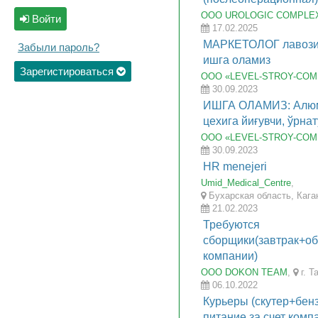
ООО UROLOGIC COMPLE
Войти
17.02.2025
МАРКЕТОЛОГ лавоз
Забыли пароль?
ишга оламиз
Зарегистироваться
ООО «LEVEL-STROY-CO
30.09.2023
ИШГА ОЛАМИЗ: Алюм
цехига йиғувчи, ўрна
ООО «LEVEL-STROY-CO
30.09.2023
HR menejeri
Umid_Medical_Centre
,
Бухарская область, Кага
21.02.2023
Требуются
сборщики(завтрак+об
компании)
OOO DOKON TEAM
,
г. Т
06.10.2022
Курьеры (скутер+бен
питание за счет комп