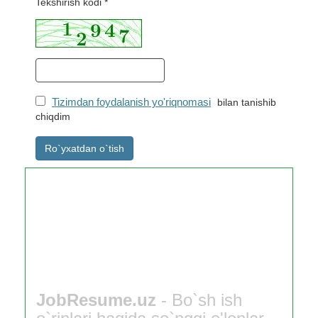
Tekshirish kodi *
Tizimdan foydalanish yo'riqnomasi
bilan tanishib
chiqdim
Ro`yxatdan o`tish
JobResume.uz
- Bo`sh ish