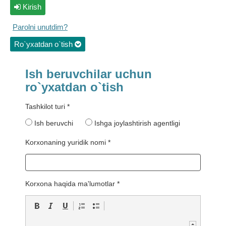
Kirish
Parolni unutdim?
Ro`yxatdan o`tish
Ish beruvchilar uchun
ro`yxatdan o`tish
Tashkilot turi *
Ish beruvchi
Ishga joylashtirish agentligi
Korxonaning yuridik nomi *
Korxona haqida ma'lumotlar *