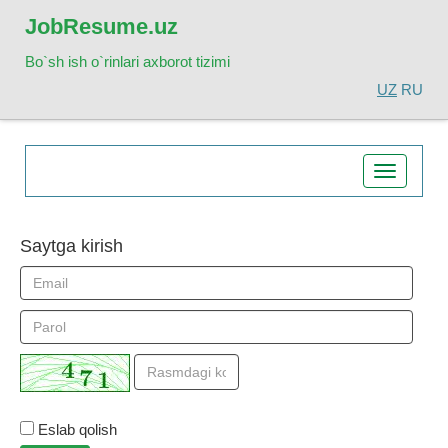
Job
Resume.uz
Bo`sh ish o`rinlari axborot tizimi
UZ
RU
Toggle
navigatio
Saytga kirish
Eslab qolish