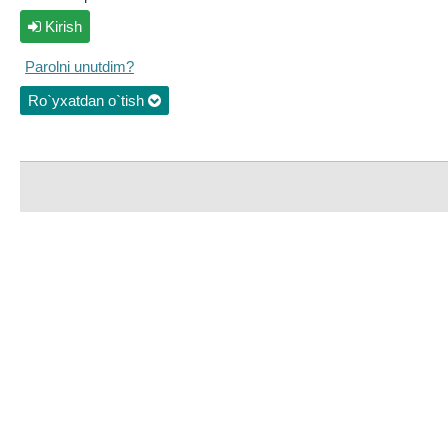
Kirish
Parolni unutdim?
Ro`yxatdan o`tish