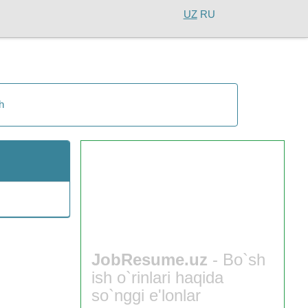
UZ
RU
h
JobResume.uz
- Bo`sh
ish o`rinlari haqida
so`nggi e'lonlar