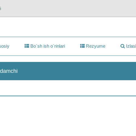
i
osiy
Bo`sh ish o`rinlari
Rezyume
Izlas
rdamchi