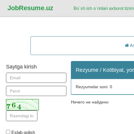
Job
Resume.uz
Bo`sh ish o`rinlari axborot tizim
As
Saytga kirish
Rezyume / Kotibiyat, yo
Rezyumelar soni: 0
Ничего не найдено
Eslab qolish