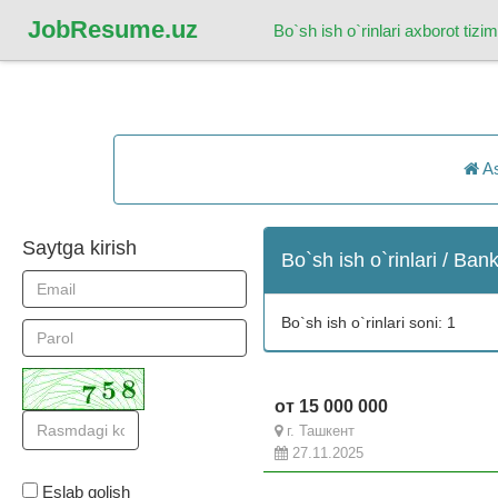
Job
Resume.uz
Bo`sh ish o`rinlari axborot tizim
As
Saytga kirish
Bo`sh ish o`rinlari / Bank
Bo`sh ish o`rinlari soni: 1
от 15 000 000
г. Ташкент
27.11.2025
Eslab qolish