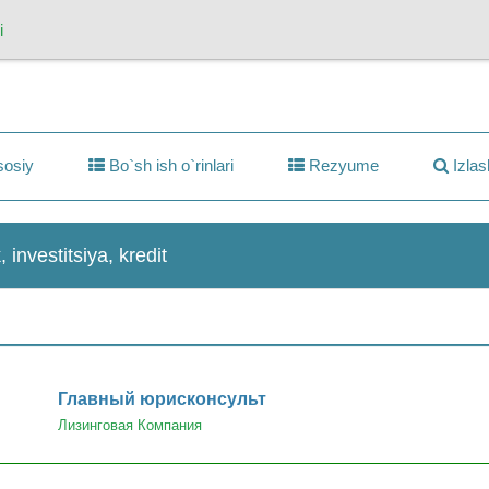
i
osiy
Bo`sh ish o`rinlari
Rezyume
Izlas
, investitsiya, kredit
Главный юрисконсульт
Лизинговая Компания