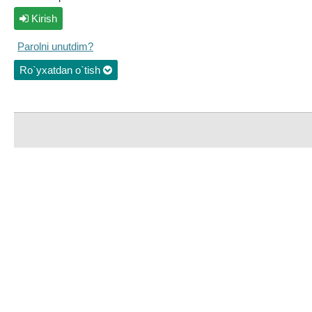
Kirish
Parolni unutdim?
Ro`yxatdan o`tish