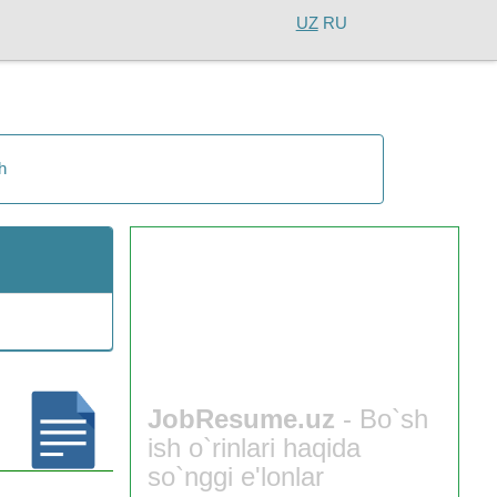
UZ
RU
h
JobResume.uz
- Bo`sh
ish o`rinlari haqida
so`nggi e'lonlar