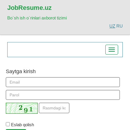
Job
Resume.uz
Bo`sh ish o`rinlari axborot tizimi
UZ
RU
Toggle
navigatio
Saytga kirish
Eslab qolish