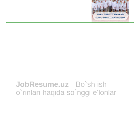
JobResume.uz
- Bo`sh ish
o`rinlari haqida so`nggi e'lonlar