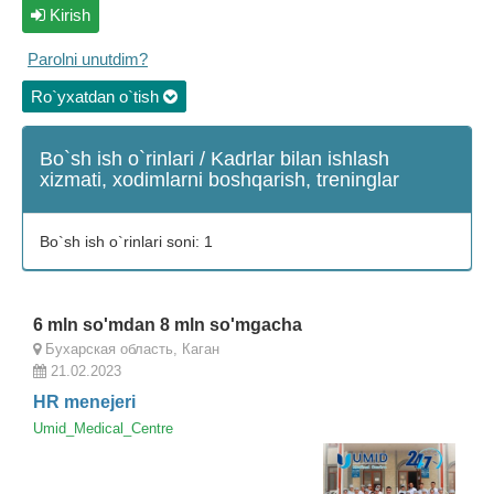
Kirish
Parolni unutdim?
Ro`yxatdan o`tish
Bo`sh ish o`rinlari / Kadrlar bilan ishlash
xizmati, xodimlarni boshqarish, treninglar
Bo`sh ish o`rinlari soni: 1
6 mln so'mdan 8 mln so'mgacha
Бухарская область, Каган
21.02.2023
HR menejeri
Umid_Medical_Centre