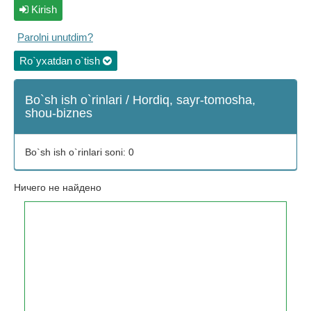
Kirish
Parolni unutdim?
Ro`yxatdan o`tish
Bo`sh ish o`rinlari / Hordiq, sayr-tomosha,
shou-biznes
Bo`sh ish o`rinlari soni: 0
Ничего не найдено