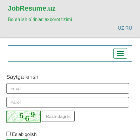
Job
Resume.uz
Bo`sh ish o`rinlari axborot tizimi
UZ
RU
Toggle
navigatio
Saytga kirish
Eslab qolish