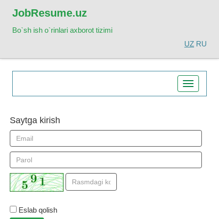
Job
Resume.uz
Bo`sh ish o`rinlari axborot tizimi
UZ
RU
Toggle
navigatio
Saytga kirish
Eslab qolish