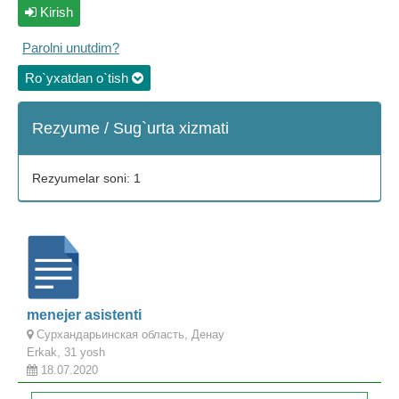
Kirish
Parolni unutdim?
Ro`yxatdan o`tish
Rezyume / Sug`urta xizmati
Rezyumelar soni: 1
menejer asistenti
Сурхандарьинская область, Денау
Erkak, 31 yosh
18.07.2020