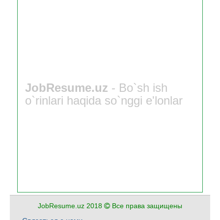
JobResume.uz
- Bo`sh ish
o`rinlari haqida so`nggi e'lonlar
JobResume.uz 2018
Все права защищены