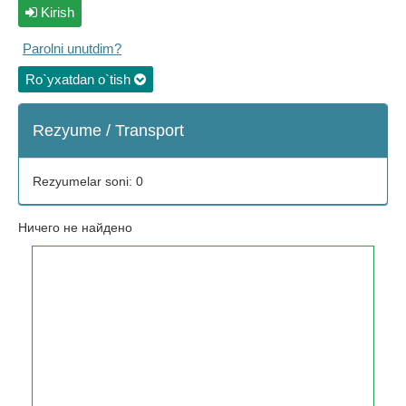
Kirish
Parolni unutdim?
Ro`yxatdan o`tish
Rezyume / Transport
Rezyumelar soni: 0
Ничего не найдено