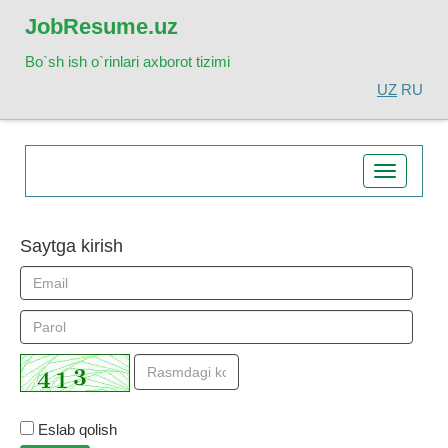
Job
Resume.uz
Bo`sh ish o`rinlari axborot tizimi
UZ
RU
Toggle
navigatio
Saytga kirish
Eslab qolish