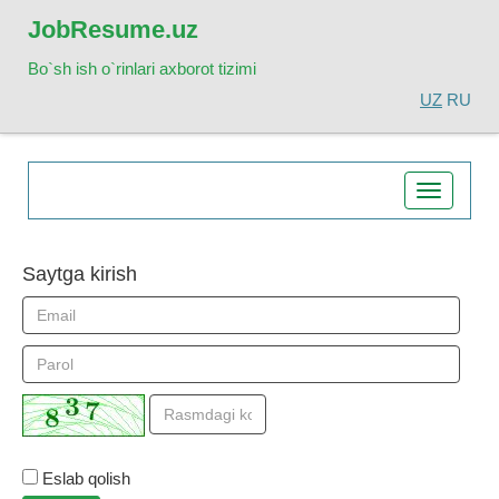
Job
Resume.uz
Bo`sh ish o`rinlari axborot tizimi
UZ
RU
Toggle
navigatio
Saytga kirish
Eslab qolish