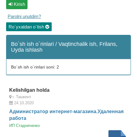
Kirish
Parolni unutdim?
Ro`yxatdan o`tish
Bo`sh ish o`rinlari / Vaqtinchalik ish, Frilans,
Uyda ishlash
Bo`sh ish o`rinlari soni: 2
Kelishilgan holda
г. Ташкент
24.10.2020
Администратор интернет-магазина.Удаленная
работа
ИП Стадниченко